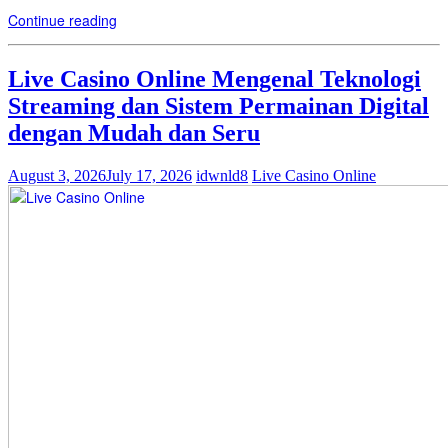
Continue reading
Live Casino Online Mengenal Teknologi
Streaming dan Sistem Permainan Digital
dengan Mudah dan Seru
August 3, 2026
July 17, 2026
idwnld8
Live Casino Online