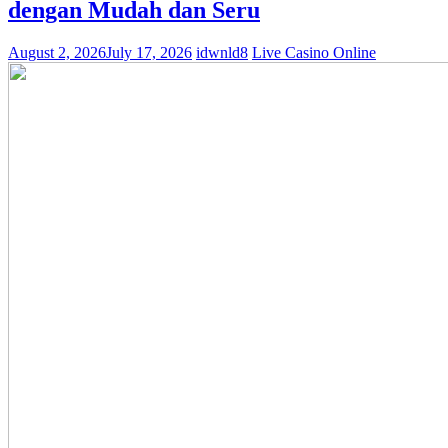
dengan Mudah dan Seru
August 2, 2026
July 17, 2026
idwnld8
Live Casino Online