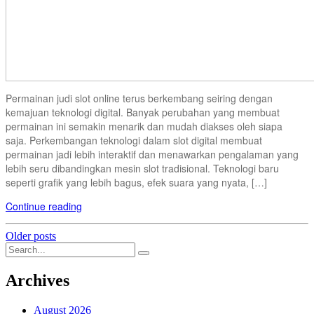
Permainan judi slot online terus berkembang seiring dengan
kemajuan teknologi digital. Banyak perubahan yang membuat
permainan ini semakin menarik dan mudah diakses oleh siapa
saja. Perkembangan teknologi dalam slot digital membuat
permainan jadi lebih interaktif dan menawarkan pengalaman yang
lebih seru dibandingkan mesin slot tradisional. Teknologi baru
seperti grafik yang lebih bagus, efek suara yang nyata, […]
Continue reading
Posts
Older posts
Search
navigation
for:
Archives
August 2026