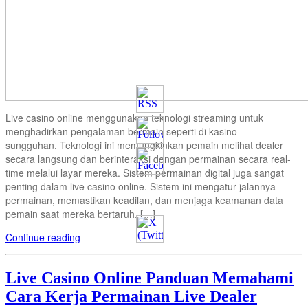
Live casino online menggunakan teknologi streaming untuk
menghadirkan pengalaman bermain seperti di kasino
sungguhan. Teknologi ini memungkinkan pemain melihat dealer
secara langsung dan berinteraksi dengan permainan secara real-
time melalui layar mereka. Sistem permainan digital juga sangat
penting dalam live casino online. Sistem ini mengatur jalannya
permainan, memastikan keadilan, dan menjaga keamanan data
pemain saat mereka bertaruh. […]
Continue reading
Live Casino Online Panduan Memahami
Cara Kerja Permainan Live Dealer