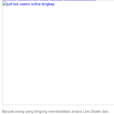
Banyak orang yang bingung membedakan antara Live Dealer dan