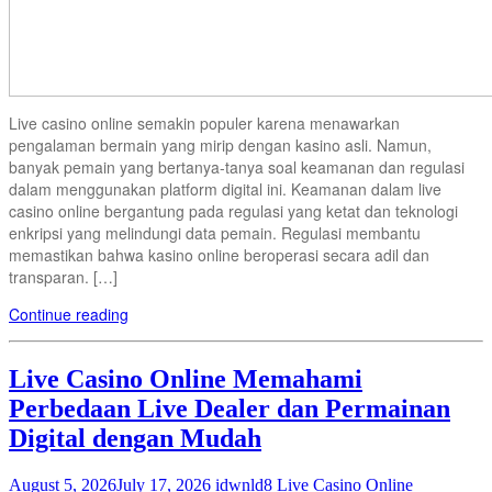
Live casino online semakin populer karena menawarkan
pengalaman bermain yang mirip dengan kasino asli. Namun,
banyak pemain yang bertanya-tanya soal keamanan dan regulasi
dalam menggunakan platform digital ini. Keamanan dalam live
casino online bergantung pada regulasi yang ketat dan teknologi
enkripsi yang melindungi data pemain. Regulasi membantu
memastikan bahwa kasino online beroperasi secara adil dan
transparan. […]
Continue reading
Live Casino Online Memahami
Perbedaan Live Dealer dan Permainan
Digital dengan Mudah
August 5, 2026
July 17, 2026
idwnld8
Live Casino Online