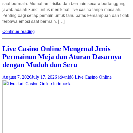
saat bermain. Memahami risiko dan bermain secara bertanggung
jawab adalah kunci untuk menikmati live casino tanpa masalah.
Penting bagi setiap pemain untuk tahu batas kemampuan dan tidak
terbawa emosi saat bermain. […]
Continue reading
Live Casino Online Mengenal Jenis
Permainan Meja dan Aturan Dasarnya
dengan Mudah dan Seru
August 7, 2026
July 17, 2026
idwnld8
Live Casino Online