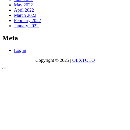
May 2022
April 2022
March 2022
February 2022
January 2022
Meta
Log in
Copyright © 2025 |
OLXTOTO