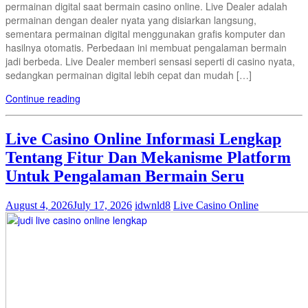
permainan digital saat bermain casino online. Live Dealer adalah
permainan dengan dealer nyata yang disiarkan langsung,
sementara permainan digital menggunakan grafis komputer dan
hasilnya otomatis. Perbedaan ini membuat pengalaman bermain
jadi berbeda. Live Dealer memberi sensasi seperti di casino nyata,
sedangkan permainan digital lebih cepat dan mudah […]
Continue reading
Live Casino Online Informasi Lengkap
Tentang Fitur Dan Mekanisme Platform
Untuk Pengalaman Bermain Seru
August 4, 2026
July 17, 2026
idwnld8
Live Casino Online