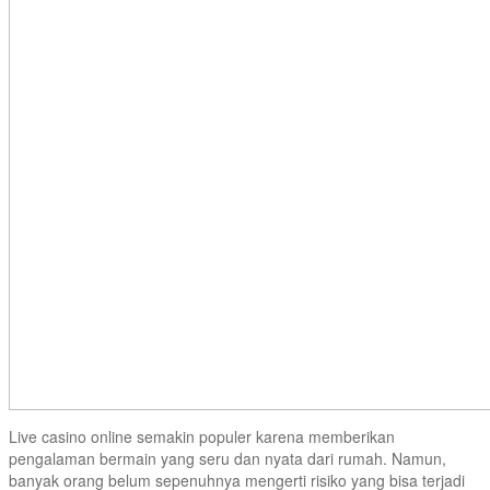
Live casino online semakin populer karena memberikan
pengalaman bermain yang seru dan nyata dari rumah. Namun,
banyak orang belum sepenuhnya mengerti risiko yang bisa terjadi