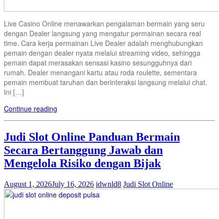
Live Casino Online menawarkan pengalaman bermain yang seru
dengan Dealer langsung yang mengatur permainan secara real
time. Cara kerja permainan Live Dealer adalah menghubungkan
pemain dengan dealer nyata melalui streaming video, sehingga
pemain dapat merasakan sensasi kasino sesungguhnya dari
rumah. Dealer menangani kartu atau roda roulette, sementara
pemain membuat taruhan dan berinteraksi langsung melalui chat.
Ini […]
Continue reading
Judi Slot Online Panduan Bermain
Secara Bertanggung Jawab dan
Mengelola Risiko dengan Bijak
August 1, 2026
July 16, 2026
idwnld8
Judi Slot Online